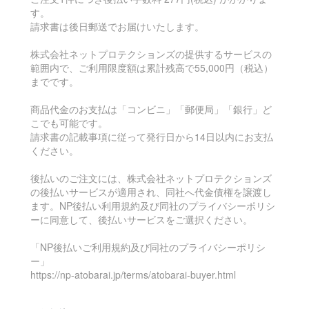
す。
請求書は後日郵送でお届けいたします。
株式会社ネットプロテクションズの提供するサービスの
範囲内で、ご利用限度額は累計残高で55,000円（税込）
までです。
商品代金のお支払は「コンビニ」「郵便局」「銀行」ど
こでも可能です。
請求書の記載事項に従って発行日から14日以内にお支払
ください。
後払いのご注文には、株式会社ネットプロテクションズ
の後払いサービスが適用され、同社へ代金債権を譲渡し
ます。NP後払い利用規約及び同社のプライバシーポリシ
ーに同意して、後払いサービスをご選択ください。
「NP後払いご利用規約及び同社のプライバシーポリシ
ー」
https://np-atobarai.jp/terms/atobarai-buyer.html