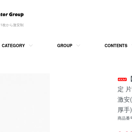
を1枚から激安制
CATEGORY
GROUP
CONTENTS
定 
激安
厚手
商品番号：